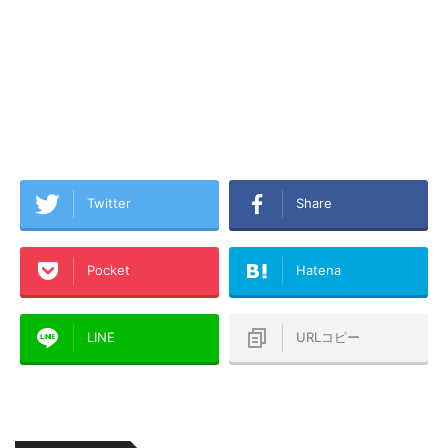
Twitter
Share
Pocket
Hatena
LINE
URLコピー