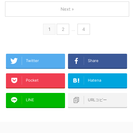
Next »
1
2
…
4
Twitter
Share
Pocket
Hatena
LINE
URLコピー