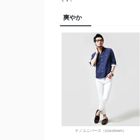
爽やか
ナノユニバース（zozotown）